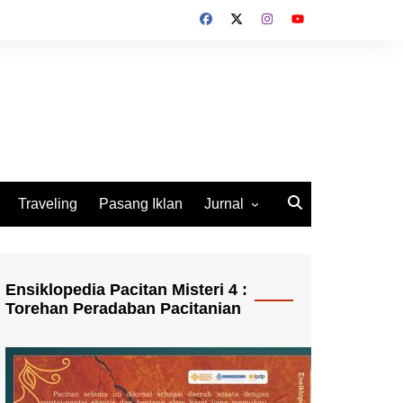
Traveling
Pasang Iklan
Jurnal
Jurnal Socio Cultura
Indonesia
Ensiklopedia Pacitan Misteri 4 :
Torehan Peradaban Pacitanian