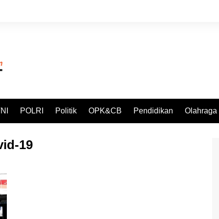
NI
POLRI
Politik
OPK&CB
Pendidikan
Olahraga
id-19