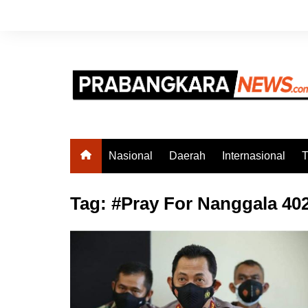
Skip
to
content
Nasional
Daerah
Internasional
T
Tag:
#Pray For Nanggala 40