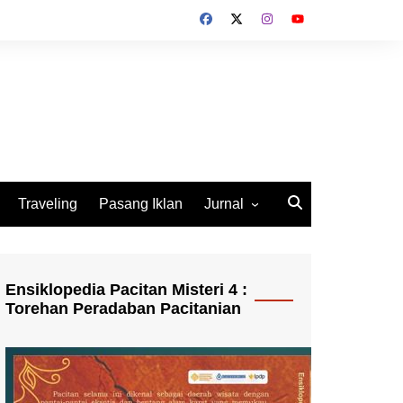
Traveling
Pasang Iklan
Jurnal
Jurnal Socio Cultura
Indonesia
Ensiklopedia Pacitan Misteri 4 :
Torehan Peradaban Pacitanian