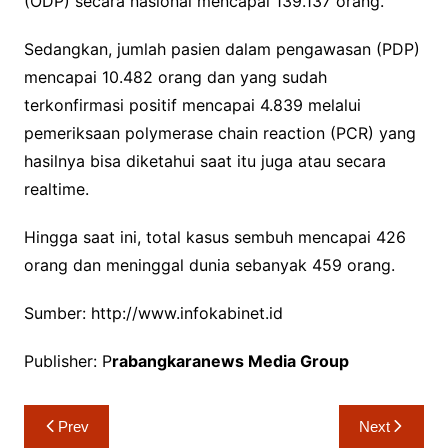
(ODP) secara nasional mencapai 139.137 orang.
Sedangkan, jumlah pasien dalam pengawasan (PDP)
mencapai 10.482 orang dan yang sudah
terkonfirmasi positif mencapai 4.839 melalui
pemeriksaan polymerase chain reaction (PCR) yang
hasilnya bisa diketahui saat itu juga atau secara
realtime.
Hingga saat ini, total kasus sembuh mencapai 426
orang dan meninggal dunia sebanyak 459 orang.
Sumber: http://www.infokabinet.id
Publisher: P
rabangkaranews Media Group
Navigasi
Prev
Next