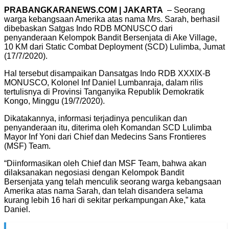
PRABANGKARANEWS.COM | JAKARTA
– Seorang
warga kebangsaan Amerika atas nama Mrs. Sarah, berhasil
dibebaskan Satgas Indo RDB MONUSCO dari
penyanderaan Kelompok Bandit Bersenjata di Ake Village,
10 KM dari Static Combat Deployment (SCD) Lulimba, Jumat
(17/7/2020).
Hal tersebut disampaikan Dansatgas Indo RDB XXXIX-B
MONUSCO, Kolonel Inf Daniel Lumbanraja, dalam rilis
tertulisnya di Provinsi Tanganyika Republik Demokratik
Kongo, Minggu (19/7/2020).
Dikatakannya, informasi terjadinya penculikan dan
penyanderaan itu, diterima oleh Komandan SCD Lulimba
Mayor Inf Yoni dari Chief dan Medecins Sans Frontieres
(MSF) Team.
“Diinformasikan oleh Chief dan MSF Team, bahwa akan
dilaksanakan negosiasi dengan Kelompok Bandit
Bersenjata yang telah menculik seorang warga kebangsaan
Amerika atas nama Sarah, dan telah disandera selama
kurang lebih 16 hari di sekitar perkampungan Ake,” kata
Daniel.