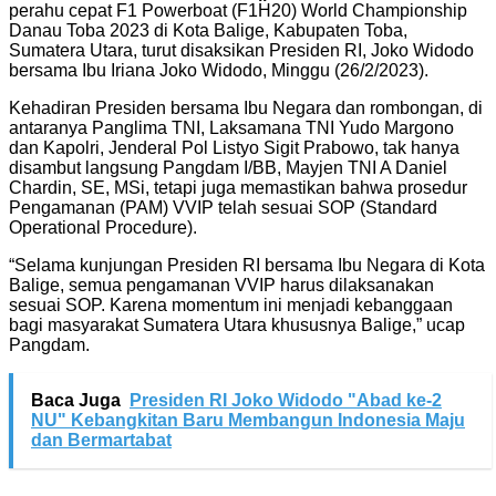
perahu cepat F1 Powerboat (F1H20) World Championship
Danau Toba 2023 di Kota Balige, Kabupaten Toba,
Sumatera Utara, turut disaksikan Presiden RI, Joko Widodo
bersama Ibu Iriana Joko Widodo, Minggu (26/2/2023).
Kehadiran Presiden bersama Ibu Negara dan rombongan, di
antaranya Panglima TNI, Laksamana TNI Yudo Margono
dan Kapolri, Jenderal Pol Listyo Sigit Prabowo, tak hanya
disambut langsung Pangdam I/BB, Mayjen TNI A Daniel
Chardin, SE, MSi, tetapi juga memastikan bahwa prosedur
Pengamanan (PAM) VVIP telah sesuai SOP (Standard
Operational Procedure).
“Selama kunjungan Presiden RI bersama Ibu Negara di Kota
Balige, semua pengamanan VVIP harus dilaksanakan
sesuai SOP. Karena momentum ini menjadi kebanggaan
bagi masyarakat Sumatera Utara khususnya Balige,” ucap
Pangdam.
Baca Juga
Presiden RI Joko Widodo "Abad ke-2
NU" Kebangkitan Baru Membangun Indonesia Maju
dan Bermartabat