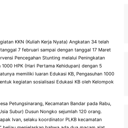
giatan KKN (Kuliah Kerja Nyata) Angkatan 34 telah
 tanggal 7 februari sampai dengan tanggal 17 Maret
rvensi Pencegahan Stunting melalui Peningkatan
n 1000 HPK (Hari Pertama Kehidupan) dengan 5
atunya memiliki luaran Edukasi KB, Pengasuhan 1000
ntuk kegiatan sosialisasi Edukasi KB oleh Kelompok
 Desa Petungsinarang, Kecamatan Bandar pada Rabu,
Usia Subur) Dusun Nongko sejumlah 120 orang.
Bapak Ivan, selaku koordinator PLKB kecamatan
i” beliau menjelaskan bahwa ada dua macam alat