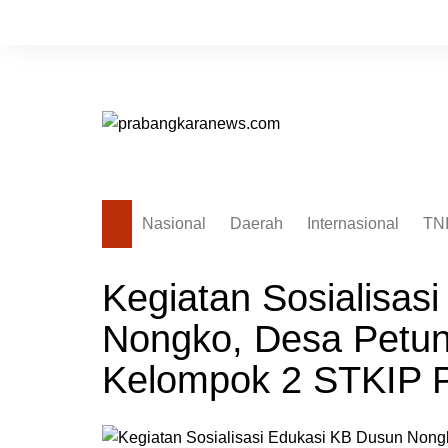
Skip
to
content
Nasional
Daerah
Internasional
TN
Kegiatan Sosialisas
Nongko, Desa Petun
Kelompok 2 STKIP 