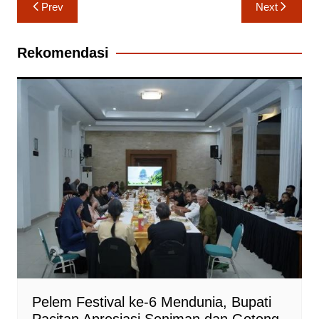
Navigasi
Prev
Next
pos
Rekomendasi
Pelem Festival ke-6 Mendunia, Bupati
Pacitan Apresiasi Seniman dan Gotong