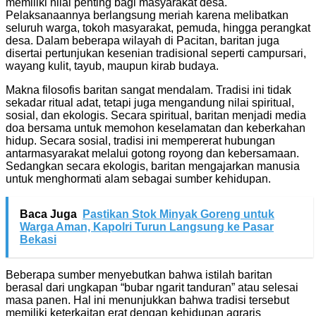
memiliki nilai penting bagi masyarakat desa.
Pelaksanaannya berlangsung meriah karena melibatkan
seluruh warga, tokoh masyarakat, pemuda, hingga perangkat
desa. Dalam beberapa wilayah di Pacitan, baritan juga
disertai pertunjukan kesenian tradisional seperti campursari,
wayang kulit, tayub, maupun kirab budaya.
Makna filosofis baritan sangat mendalam. Tradisi ini tidak
sekadar ritual adat, tetapi juga mengandung nilai spiritual,
sosial, dan ekologis. Secara spiritual, baritan menjadi media
doa bersama untuk memohon keselamatan dan keberkahan
hidup. Secara sosial, tradisi ini mempererat hubungan
antarmasyarakat melalui gotong royong dan kebersamaan.
Sedangkan secara ekologis, baritan mengajarkan manusia
untuk menghormati alam sebagai sumber kehidupan.
Baca Juga
Pastikan Stok Minyak Goreng untuk
Warga Aman, Kapolri Turun Langsung ke Pasar
Bekasi
Beberapa sumber menyebutkan bahwa istilah baritan
berasal dari ungkapan “bubar ngarit tanduran” atau selesai
masa panen. Hal ini menunjukkan bahwa tradisi tersebut
memiliki keterkaitan erat dengan kehidupan agraris