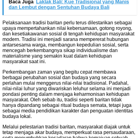
Baca Juga
Laklak Bali: Kue Tradisional yang Manis
dan Lembut dengan Sentuhan Budaya Bali
Pelaksanaan tradisi baritan perlu terus dilestarikan sebagai
upaya mempertahankan nilai kebersamaan, gotong royong,
dan kesetiakawanan sosial di tengah kehidupan masyarakat
modern. Tradisi ini menjadi sarana mempererat hubungan
antarsesama warga, membangun kepedulian sosial, serta
mencegah berkembangnya sikap individualisme dan
materialisme yang semakin kuat dalam kehidupan
masyarakat saat ini.
Perkembangan zaman yang begitu cepat membawa
berbagai perubahan sosial dan budaya yang secara
perlahan mulai menggerus nilai-nilai tradisional. Padahal,
nilai-nilai luhur yang diwariskan leluhur selama ini menjadi
pondasi penting dalam menjaga keharmonisan kehidupan
masyarakat. Oleh sebab itu, tradisi seperti baritan tidak
hanya dipandang sebagai ritual budaya semata, tetapi juga
sebagai media pendidikan karakter dan penguatan identitas
budaya lokal.
Melalui pelestarian tradisi baritan, masyarakat diajak untuk
tetap menjaga akar budaya, memperkuat rasa persaudaraan,
serta menumbuhkan kesadaran bahwa kemajuan sebuah