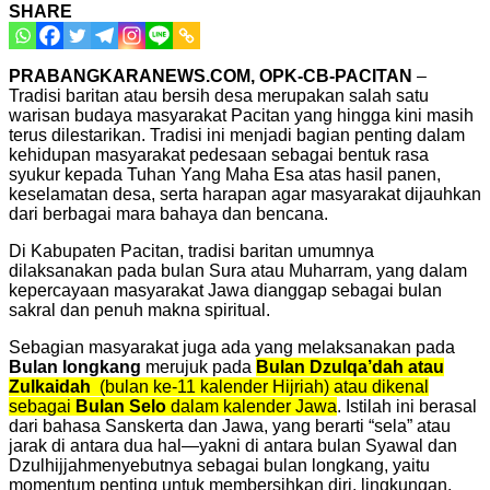
SHARE
PRABANGKARANEWS.COM, OPK-CB-PACITAN
–
Tradisi baritan atau bersih desa merupakan salah satu
warisan budaya masyarakat Pacitan yang hingga kini masih
terus dilestarikan. Tradisi ini menjadi bagian penting dalam
kehidupan masyarakat pedesaan sebagai bentuk rasa
syukur kepada Tuhan Yang Maha Esa atas hasil panen,
keselamatan desa, serta harapan agar masyarakat dijauhkan
dari berbagai mara bahaya dan bencana.
Di Kabupaten Pacitan, tradisi baritan umumnya
dilaksanakan pada bulan Sura atau Muharram, yang dalam
kepercayaan masyarakat Jawa dianggap sebagai bulan
sakral dan penuh makna spiritual.
Sebagian masyarakat juga ada yang melaksanakan pada
Bulan longkang
merujuk pada
Bulan Dzulqa’dah atau
Zulkaidah
(bulan ke-11 kalender Hijriah) atau dikenal
sebagai
Bulan Selo
dalam kalender Jawa
. Istilah ini berasal
dari bahasa Sanskerta dan Jawa, yang berarti “sela” atau
jarak di antara dua hal—yakni di antara bulan Syawal dan
Dzulhijjahmenyebutnya sebagai bulan longkang, yaitu
momentum penting untuk membersihkan diri, lingkungan,