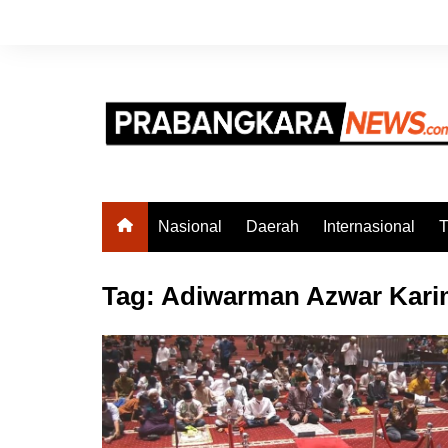
Skip
to
content
Nasional
Daerah
Internasional
T
Tag:
Adiwarman Azwar Kari