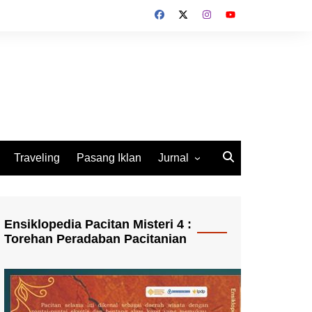
Traveling
Pasang Iklan
Jurnal
Jurnal Socio Cultura
Indonesia
Ensiklopedia Pacitan Misteri 4 :
Torehan Peradaban Pacitanian