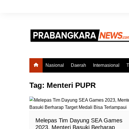
Skip
to
content
Nasional
Daerah
Internasional
T
Tag:
Menteri PUPR
Melepas Tim Dayung SEA Games
2023, Menteri Basuki Berharap