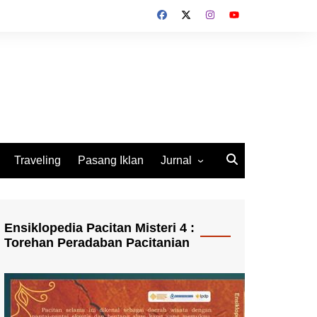
Traveling
Pasang Iklan
Jurnal
Jurnal Socio Cultura
Indonesia
Ensiklopedia Pacitan Misteri 4 :
Torehan Peradaban Pacitanian