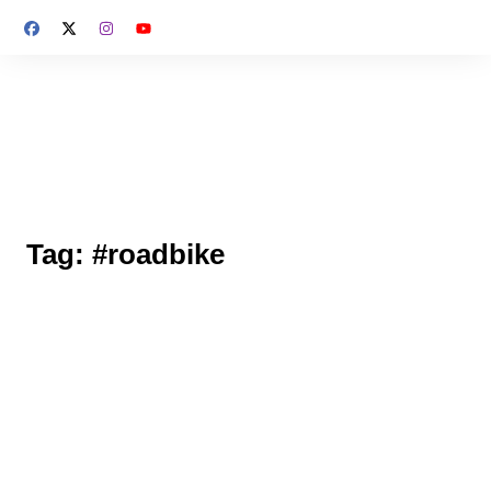
Skip
to
content
Tag:
#roadbike