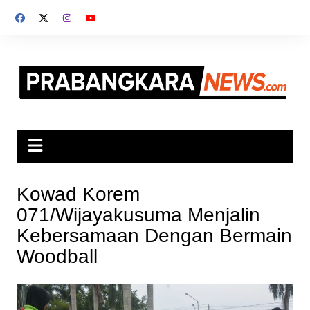
Skip
to
content
Kowad Korem
071/Wijayakusuma Menjalin
Kebersamaan Dengan Bermain
Woodball