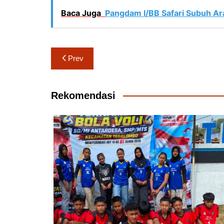
Baca Juga
Pangdam I/BB Safari Subuh Araf
Navigasi
Prev
pos
Rekomendasi