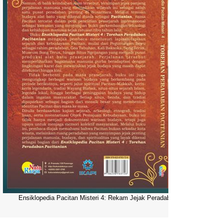
Ensiklopedia Pacitan Misteri 4: Rekam Jejak Peradaban Dunia Pacitani