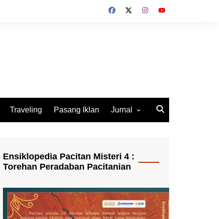
Traveling
Pasang Iklan
Jurnal
Jurnal Socio Cultura
Indonesia
Ensiklopedia Pacitan Misteri 4 :
Torehan Peradaban Pacitanian