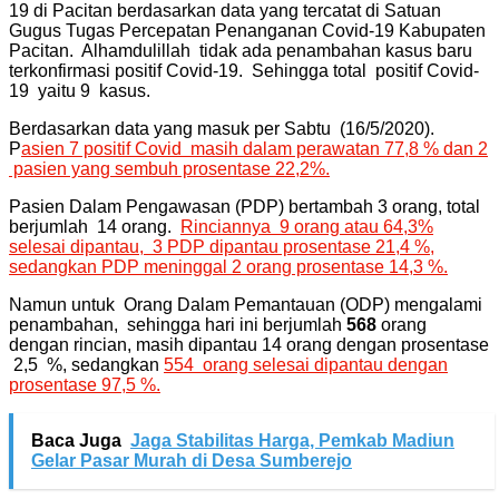
19 di Pacitan berdasarkan data yang tercatat di Satuan
Gugus Tugas Percepatan Penanganan Covid-19 Kabupaten
Pacitan. Alhamdulillah tidak ada penambahan kasus baru
terkonfirmasi positif Covid-19. Sehingga total positif Covid-
19 yaitu 9 kasus.
Berdasarkan data yang masuk per Sabtu (16/5/2020).
P
asien 7 positif Covid masih dalam perawatan 77,8 % dan 2
pasien yang sembuh prosentase 22,2%.
Pasien Dalam Pengawasan (PDP) bertambah 3 orang, total
berjumlah 14 orang.
Rinciannya 9 orang atau 64,3%
selesai dipantau, 3 PDP dipantau prosentase 21,4 %,
sedangkan PDP meninggal 2 orang prosentase 14,3 %.
Namun untuk Orang Dalam Pemantauan (ODP) mengalami
penambahan, sehingga hari ini berjumlah
568
orang
dengan rincian, masih dipantau 14 orang dengan prosentase
2,5 %, sedangkan
554 orang selesai dipantau dengan
prosentase 97,5 %.
Baca Juga
Jaga Stabilitas Harga, Pemkab Madiun
Gelar Pasar Murah di Desa Sumberejo