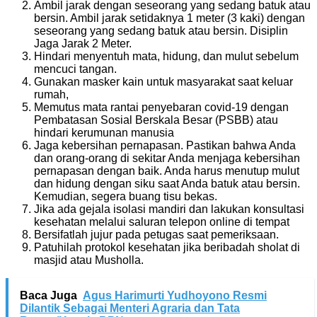
Ambil jarak dengan seseorang yang sedang batuk atau
bersin. Ambil jarak setidaknya 1 meter (3 kaki) dengan
seseorang yang sedang batuk atau bersin. Disiplin
Jaga Jarak 2 Meter.
Hindari menyentuh mata, hidung, dan mulut sebelum
mencuci tangan.
Gunakan masker kain untuk masyarakat saat keluar
rumah,
Memutus mata rantai penyebaran covid-19 dengan
Pembatasan Sosial Berskala Besar (PSBB) atau
hindari kerumunan manusia
Jaga kebersihan pernapasan. Pastikan bahwa Anda
dan orang-orang di sekitar Anda menjaga kebersihan
pernapasan dengan baik. Anda harus menutup mulut
dan hidung dengan siku saat Anda batuk atau bersin.
Kemudian, segera buang tisu bekas.
Jika ada gejala isolasi mandiri dan lakukan konsultasi
kesehatan melalui saluran telepon online di tempat
Bersifatlah jujur pada petugas saat pemeriksaan.
Patuhilah protokol kesehatan jika beribadah sholat di
masjid atau Musholla.
Baca Juga
Agus Harimurti Yudhoyono Resmi
Dilantik Sebagai Menteri Agraria dan Tata