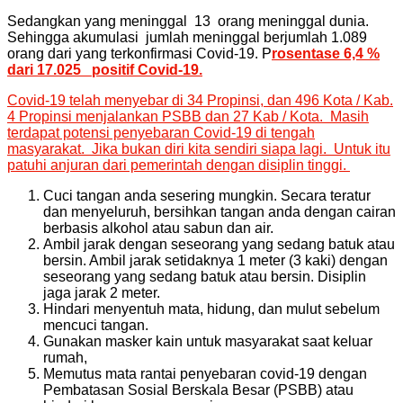
Sedangkan yang meninggal 13 orang meninggal dunia.
Sehingga akumulasi jumlah meninggal berjumlah 1.089
orang dari yang terkonfirmasi Covid-19. P
rosentase 6,4 %
dari
17.025 positif Covid-19.
Covid-19 telah menyebar di 34 Propinsi, dan 496 Kota / Kab.
4 Propinsi menjalankan PSBB dan 27 Kab / Kota. Masih
terdapat potensi penyebaran Covid-19 di tengah
masyarakat. Jika bukan diri kita sendiri siapa lagi. Untuk itu
patuhi anjuran dari pemerintah dengan disiplin tinggi.
Cuci tangan anda sesering mungkin. Secara teratur
dan menyeluruh, bersihkan tangan anda dengan cairan
berbasis alkohol atau sabun dan air.
Ambil jarak dengan seseorang yang sedang batuk atau
bersin. Ambil jarak setidaknya 1 meter (3 kaki) dengan
seseorang yang sedang batuk atau bersin. Disiplin
jaga jarak 2 meter.
Hindari menyentuh mata, hidung, dan mulut sebelum
mencuci tangan.
Gunakan masker kain untuk masyarakat saat keluar
rumah,
Memutus mata rantai penyebaran covid-19 dengan
Pembatasan Sosial Berskala Besar (PSBB) atau