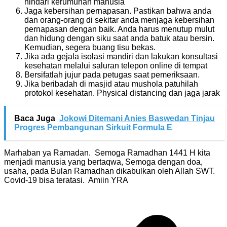
hindari kerumunan manusia
Jaga kebersihan pernapasan. Pastikan bahwa anda
dan orang-orang di sekitar anda menjaga kebersihan
pernapasan dengan baik. Anda harus menutup mulut
dan hidung dengan siku saat anda batuk atau bersin.
Kemudian, segera buang tisu bekas.
Jika ada gejala isolasi mandiri dan lakukan konsultasi
kesehatan melalui saluran telepon online di tempat
Bersifatlah jujur pada petugas saat pemeriksaan.
Jika beribadah di masjid atau mushola patuhilah
protokol kesehatan. Physical distancing dan jaga jarak
Baca Juga
Jokowi Ditemani Anies Baswedan Tinjau
Progres Pembangunan Sirkuit Formula E
Marhaban ya Ramadan. Semoga Ramadhan 1441 H kita
menjadi manusia yang bertaqwa, Semoga dengan doa,
usaha, pada Bulan Ramadhan dikabulkan oleh Allah SWT.
Covid-19 bisa teratasi. Amiin YRA
Navigasi
pos