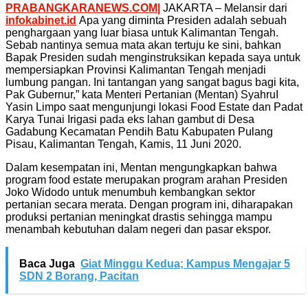
PRABANGKARANEWS.COM|
JAKARTA – Melansir dari
infokabinet.id
Apa yang diminta Presiden adalah sebuah
penghargaan yang luar biasa untuk Kalimantan Tengah.
Sebab nantinya semua mata akan tertuju ke sini, bahkan
Bapak Presiden sudah menginstruksikan kepada saya untuk
mempersiapkan Provinsi Kalimantan Tengah menjadi
lumbung pangan. Ini tantangan yang sangat bagus bagi kita,
Pak Gubernur,” kata Menteri Pertanian (Mentan) SyahruI
Yasin Limpo saat mengunjungi lokasi Food Estate dan Padat
Karya Tunai Irigasi pada eks lahan gambut di Desa
Gadabung Kecamatan Pendih Batu Kabupaten Pulang
Pisau, Kalimantan Tengah, Kamis, 11 Juni 2020.
Dalam kesempatan ini, Mentan mengungkapkan bahwa
program food estate merupakan program arahan Presiden
Joko Widodo untuk menumbuh kembangkan sektor
pertanian secara merata. Dengan program ini, diharapakan
produksi pertanian meningkat drastis sehingga mampu
menambah kebutuhan dalam negeri dan pasar ekspor.
Baca Juga
Giat Minggu Kedua; Kampus Mengajar 5
SDN 2 Borang, Pacitan