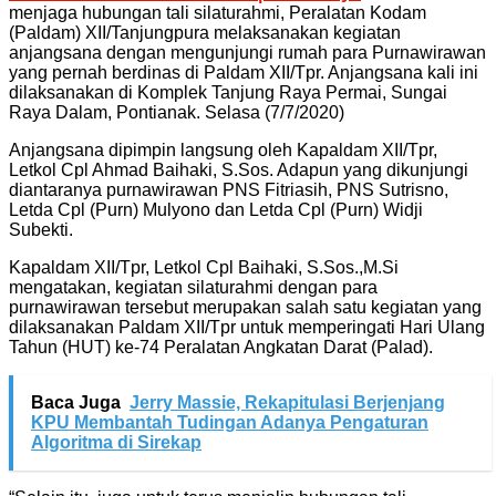
menjaga hubungan tali silaturahmi, Peralatan Kodam
(Paldam) XII/Tanjungpura melaksanakan kegiatan
anjangsana dengan mengunjungi rumah para Purnawirawan
yang pernah berdinas di Paldam XII/Tpr. Anjangsana kali ini
dilaksanakan di Komplek Tanjung Raya Permai, Sungai
Raya Dalam, Pontianak. Selasa (7/7/2020)
Anjangsana dipimpin langsung oleh Kapaldam XII/Tpr,
Letkol Cpl Ahmad Baihaki, S.Sos. Adapun yang dikunjungi
diantaranya purnawirawan PNS Fitriasih, PNS Sutrisno,
Letda Cpl (Purn) Mulyono dan Letda Cpl (Purn) Widji
Subekti.
Kapaldam XII/Tpr, Letkol Cpl Baihaki, S.Sos.,M.Si
mengatakan, kegiatan silaturahmi dengan para
purnawirawan tersebut merupakan salah satu kegiatan yang
dilaksanakan Paldam XII/Tpr untuk memperingati Hari Ulang
Tahun (HUT) ke-74 Peralatan Angkatan Darat (Palad).
Baca Juga
Jerry Massie, Rekapitulasi Berjenjang
KPU Membantah Tudingan Adanya Pengaturan
Algoritma di Sirekap