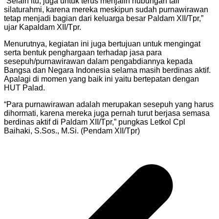
“Selain itu, juga untuk terus menjalin hubungan tali
silaturahmi, karena mereka meskipun sudah purnawirawan
tetap menjadi bagian dari keluarga besar Paldam XII/Tpr,”
ujar Kapaldam XII/Tpr.
Menurutnya, kegiatan ini juga bertujuan untuk mengingat
serta bentuk penghargaan terhadap jasa para
sesepuh/purnawirawan dalam pengabdiannya kepada
Bangsa dan Negara Indonesia selama masih berdinas aktif.
Apalagi di momen yang baik ini yaitu bertepatan dengan
HUT Palad.
“Para purnawirawan adalah merupakan sesepuh yang harus
dihormati, karena mereka juga pernah turut berjasa semasa
berdinas aktif di Paldam XII/Tpr,” pungkas Letkol Cpl
Baihaki, S.Sos., M.Si. (Pendam XII/Tpr)
Navigasi
pos