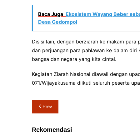
Baca Juga
Ekosistem Wayang Beber sebag
Desa Gedompol
Disisi lain, dengan berziarah ke makam para
dan perjuangan para pahlawan ke dalam diri
bangsa dan negara yang kita cintai.
Kegiatan Ziarah Nasional diawali dengan upa
071/Wijayakusuma diikuti seluruh peserta up
Navigasi
Prev
pos
Rekomendasi