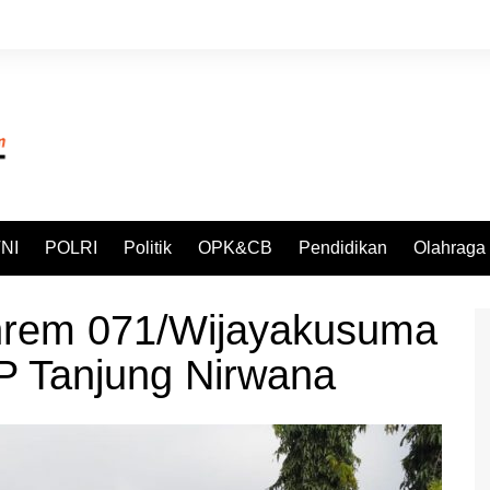
NI
POLRI
Politik
OPK&CB
Pendidikan
Olahraga
nrem 071/Wijayakusuma
P Tanjung Nirwana