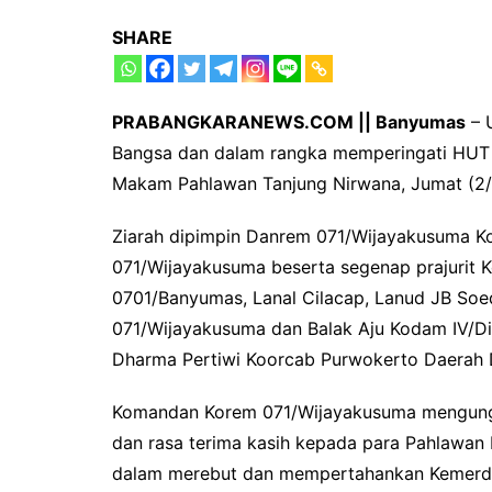
SHARE
PRABANGKARANEWS.COM || Banyumas
– 
Bangsa dan dalam rangka memperingati HUT 
Makam Pahlawan Tanjung Nirwana, Jumat (2/
Ziarah dipimpin Danrem 071/Wijayakusuma Kolo
071/Wijayakusuma beserta segenap prajurit K
0701/Banyumas, Lanal Cilacap, Lanud JB So
071/Wijayakusuma dan Balak Aju Kodam IV/D
Dharma Pertiwi Koorcab Purwokerto Daerah 
Komandan Korem 071/Wijayakusuma mengungk
dan rasa terima kasih kepada para Pahlawan
dalam merebut dan mempertahankan Kemerdek