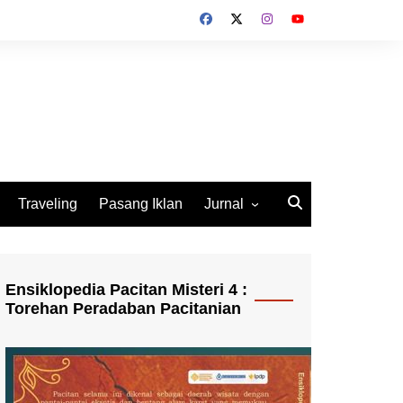
Traveling
Pasang Iklan
Jurnal
Jurnal Socio Cultura
Indonesia
Ensiklopedia Pacitan Misteri 4 :
Torehan Peradaban Pacitanian