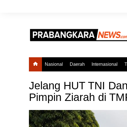
Skip
to
content
Nasional
Daerah
Internasional
T
Jelang HUT TNI Da
Pimpin Ziarah di TM