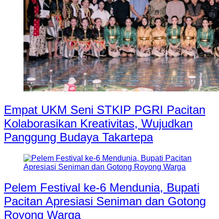
Empat UKM Seni STKIP PGRI Pacitan
Kolaborasikan Kreativitas, Wujudkan
Panggung Budaya Takartepa
Pelem Festival ke-6 Mendunia, Bupati
Pacitan Apresiasi Seniman dan Gotong
Royong Warga