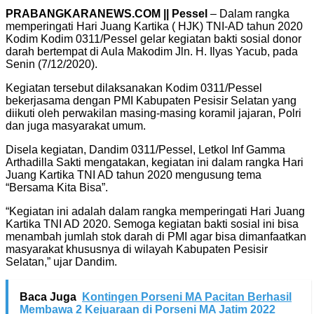
PRABANGKARANEWS.COM || Pessel
– Dalam rangka
memperingati Hari Juang Kartika ( HJK) TNI-AD tahun 2020
Kodim Kodim 0311/Pessel gelar kegiatan bakti sosial donor
darah bertempat di Aula Makodim Jln. H. Ilyas Yacub, pada
Senin (7/12/2020).
Kegiatan tersebut dilaksanakan Kodim 0311/Pessel
bekerjasama dengan PMI Kabupaten Pesisir Selatan yang
diikuti oleh perwakilan masing-masing koramil jajaran, Polri
dan juga masyarakat umum.
Disela kegiatan, Dandim 0311/Pessel, Letkol Inf Gamma
Arthadilla Sakti mengatakan, kegiatan ini dalam rangka Hari
Juang Kartika TNI AD tahun 2020 mengusung tema
“Bersama Kita Bisa”.
“Kegiatan ini adalah dalam rangka memperingati Hari Juang
Kartika TNI AD 2020. Semoga kegiatan bakti sosial ini bisa
menambah jumlah stok darah di PMI agar bisa dimanfaatkan
masyarakat khususnya di wilayah Kabupaten Pesisir
Selatan,” ujar Dandim.
Baca Juga
Kontingen Porseni MA Pacitan Berhasil
Membawa 2 Kejuaraan di Porseni MA Jatim 2022