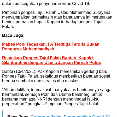
dalam pencegahan penyebaran virus Covid-19.
Pimpinan ponpes Tajul Falah Ustad Muhammad Surayana
menyampaikan terimakasih atas bantuannya ini merupakan
bentuk perhatian bapak Kapolri terhadap ponpes Tajul
Falah.
Baca Juga:
Mabes Polri Tegaskan, FA Terduga Teroris Bukan
Pengurus Muhammadiyah
Resmikan Ponpes Tajul Falah Banten, Kapolri:
Silahturahmi dengan Ulama Jangan Pernah Putus
Sabtu (10/4/2021), Pak Kapolri meresmikan gedung baru
Ponpes Tajul Falah, sekaligus memberikan bantuan sosial
berupa sembako dan seratus ribu masker
“Alhamdulillah, terimakasih banyak atas bantuannya sangat
bermanfaat, semoga Polri dan Ulama bersinergi untuk
bersama menjaga NKRI dengan menghindari isu-isu
perpecahan,” pungkas Pimpinan Ponpes Tajul Falah.
Baca Juga
Gubernur Jatim: Pengendalian Covid 19