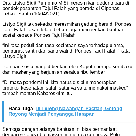
Drs. Listyo Sigit Purnomo M.Si meresmikan gedung baru di
pondok pesantren Tajul Falah yang berada di Cipanas,
Lebak. Sabtu (10/04/2021)
Listyo Sigit tak sekedar meresmikan gedung baru di Ponpes
Tajul Falah, akan tetapi beliau juga memberikan bantuan
sosial kepada Ponpes Tajul Falah.
“Ini rasa peduli dan rasa kecintaan saya terhadap ulama,
pengurus, santri dan santriwati di Ponpes Tajul Falah,” kata
Listyo Sigit
Bantuan sosial yang diberikan oleh Kapolri berupa sembako
dan masker yang berjumlah seratus ribu lembar.
“Di masa pandemi ini, kita harus disiplin menerapkan
protokol kesehatan, salah satunya yaitu memakai masker,”
tambah mantan Kabareskrim itu.
Baca Juga
Di Lereng Nawangan-Pacitan, Gotong
Royong Menjadi Penyangga Harapan
Semoga dengan adanya bantuan ini bisa bermanfaat,
dengan seratus ribu masker ini merupakan upaya Polri