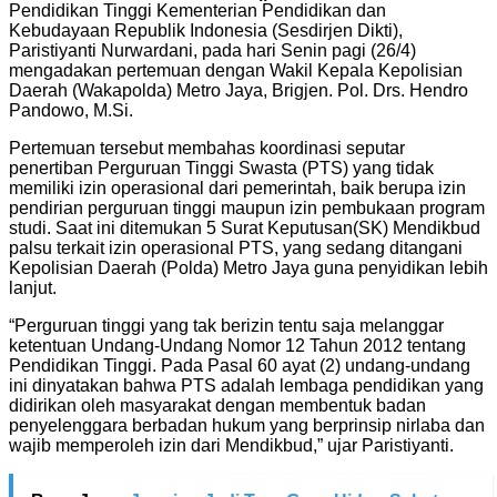
Pendidikan Tinggi Kementerian Pendidikan dan
Kebudayaan Republik Indonesia (Sesdirjen Dikti),
Paristiyanti Nurwardani, pada hari Senin pagi (26/4)
mengadakan pertemuan dengan Wakil Kepala Kepolisian
Daerah (Wakapolda) Metro Jaya, Brigjen. Pol. Drs. Hendro
Pandowo, M.Si.
Pertemuan tersebut membahas koordinasi seputar
penertiban Perguruan Tinggi Swasta (PTS) yang tidak
memiliki izin operasional dari pemerintah, baik berupa izin
pendirian perguruan tinggi maupun izin pembukaan program
studi. Saat ini ditemukan 5 Surat Keputusan(SK) Mendikbud
palsu terkait izin operasional PTS, yang sedang ditangani
Kepolisian Daerah (Polda) Metro Jaya guna penyidikan lebih
lanjut.
“Perguruan tinggi yang tak berizin tentu saja melanggar
ketentuan Undang-Undang Nomor 12 Tahun 2012 tentang
Pendidikan Tinggi. Pada Pasal 60 ayat (2) undang-undang
ini dinyatakan bahwa PTS adalah lembaga pendidikan yang
didirikan oleh masyarakat dengan membentuk badan
penyelenggara berbadan hukum yang berprinsip nirlaba dan
wajib memperoleh izin dari Mendikbud,” ujar Paristiyanti.