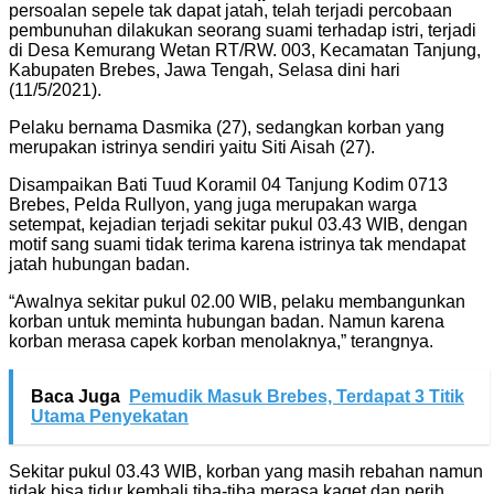
persoalan sepele tak dapat jatah, telah terjadi percobaan
pembunuhan dilakukan seorang suami terhadap istri, terjadi
di Desa Kemurang Wetan RT/RW. 003, Kecamatan Tanjung,
Kabupaten Brebes, Jawa Tengah, Selasa dini hari
(11/5/2021).
Pelaku bernama Dasmika (27), sedangkan korban yang
merupakan istrinya sendiri yaitu Siti Aisah (27).
Disampaikan Bati Tuud Koramil 04 Tanjung Kodim 0713
Brebes, Pelda Rullyon, yang juga merupakan warga
setempat, kejadian terjadi sekitar pukul 03.43 WIB, dengan
motif sang suami tidak terima karena istrinya tak mendapat
jatah hubungan badan.
“Awalnya sekitar pukul 02.00 WIB, pelaku membangunkan
korban untuk meminta hubungan badan. Namun karena
korban merasa capek korban menolaknya,” terangnya.
Baca Juga
Pemudik Masuk Brebes, Terdapat 3 Titik
Utama Penyekatan
Sekitar pukul 03.43 WIB, korban yang masih rebahan namun
tidak bisa tidur kembali tiba-tiba merasa kaget dan perih