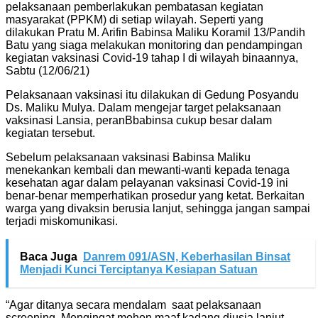
pelaksanaan pemberlakukan pembatasan kegiatan
masyarakat (PPKM) di setiap wilayah. Seperti yang
dilakukan Pratu M. Arifin Babinsa Maliku Koramil 13/Pandih
Batu yang siaga melakukan monitoring dan pendampingan
kegiatan vaksinasi Covid-19 tahap I di wilayah binaannya,
Sabtu (12/06/21)
Pelaksanaan vaksinasi itu dilakukan di Gedung Posyandu
Ds. Maliku Mulya. Dalam mengejar target pelaksanaan
vaksinasi Lansia, peranBbabinsa cukup besar dalam
kegiatan tersebut.
Sebelum pelaksanaan vaksinasi Babinsa Maliku
menekankan kembali dan mewanti-wanti kepada tenaga
kesehatan agar dalam pelayanan vaksinasi Covid-19 ini
benar-benar memperhatikan prosedur yang ketat. Berkaitan
warga yang divaksin berusia lanjut, sehingga jangan sampai
terjadi miskomunikasi.
Baca Juga
Danrem 091/ASN, Keberhasilan Binsat
Menjadi Kunci Terciptanya Kesiapan Satuan
“Agar ditanya secara mendalam saat pelaksanaan
screening. Mengingat mohon maaf kadang diusia lanjut