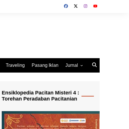
Traveling
Pasang Iklan
Jurnal
Jurnal Socio Cultura
Indonesia
Ensiklopedia Pacitan Misteri 4 :
Torehan Peradaban Pacitanian