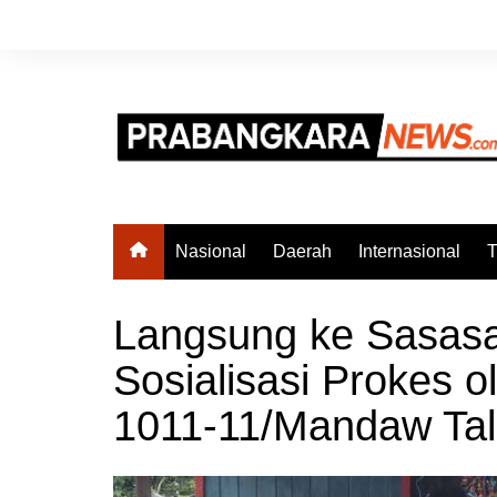
Skip
to
content
Nasional
Daerah
Internasional
T
Langsung ke Sasas
Sosialisasi Prokes o
1011-11/Mandaw Ta