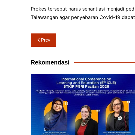
Prokes tersebut harus senantiasi menjadi 
Talawangan agar penyebaran Covid-19 dapat d
Navigasi
Prev
pos
Rekomendasi