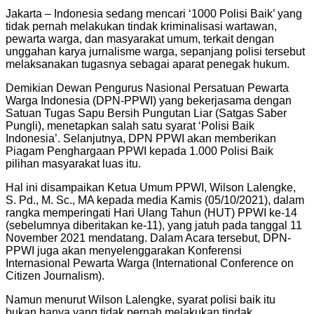
Jakarta – Indonesia sedang mencari ‘1000 Polisi Baik’ yang
tidak pernah melakukan tindak kriminalisasi wartawan,
pewarta warga, dan masyarakat umum, terkait dengan
unggahan karya jurnalisme warga, sepanjang polisi tersebut
melaksanakan tugasnya sebagai aparat penegak hukum.
Demikian Dewan Pengurus Nasional Persatuan Pewarta
Warga Indonesia (DPN-PPWI) yang bekerjasama dengan
Satuan Tugas Sapu Bersih Pungutan Liar (Satgas Saber
Pungli), menetapkan salah satu syarat ‘Polisi Baik
Indonesia’. Selanjutnya, DPN PPWI akan memberikan
Piagam Penghargaan PPWI kepada 1.000 Polisi Baik
pilihan masyarakat luas itu.
Hal ini disampaikan Ketua Umum PPWI, Wilson Lalengke,
S. Pd., M. Sc., MA kepada media Kamis (05/10/2021), dalam
rangka memperingati Hari Ulang Tahun (HUT) PPWI ke-14
(sebelumnya diberitakan ke-11), yang jatuh pada tanggal 11
November 2021 mendatang. Dalam Acara tersebut, DPN-
PPWI juga akan menyelenggarakan Konferensi
Internasional Pewarta Warga (International Conference on
Citizen Journalism).
Namun menurut Wilson Lalengke, syarat polisi baik itu
bukan hanya yang tidak pernah melakukan tindak