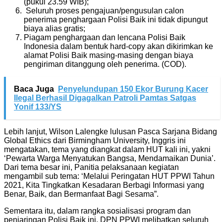
(pukul 23.59 WIB);
Seluruh proses pengajuan/pengusulan calon
penerima penghargaan Polisi Baik ini tidak dipungut
biaya alias gratis;
Piagam penghargaan dan lencana Polisi Baik
Indonesia dalam bentuk hard-copy akan dikirimkan ke
alamat Polisi Baik masing-masing dengan biaya
pengiriman ditanggung oleh penerima. (COD).
Baca Juga
Penyelundupan 150 Ekor Burung Kacer
Ilegal Berhasil Digagalkan Patroli Pamtas Satgas
Yonif 133/YS
Lebih lanjut, Wilson Lalengke lulusan Pasca Sarjana Bidang
Global Ethics dari Birmingham University, Inggris ini
mengatakan, tema yang diangkat dalam HUT kali ini, yakni
‘Pewarta Warga Menyatukan Bangsa, Mendamaikan Dunia’.
Dari tema besar ini, Panitia pelaksanaan kegiatan
mengambil sub tema: ‘Melalui Peringatan HUT PPWI Tahun
2021, Kita Tingkatkan Kesadaran Berbagi Informasi yang
Benar, Baik, dan Bermanfaat Bagi Sesama”.
Sementara itu, dalam rangka sosialisasi program dan
penjaringan Polisi Baik ini, DPN PPWI melibatkan seluruh