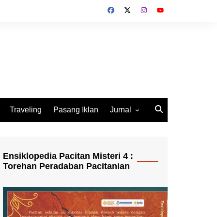
Traveling
Pasang Iklan
Jurnal
Jurnal Socio Cultura
Indonesia
Ensiklopedia Pacitan Misteri 4 :
Torehan Peradaban Pacitanian