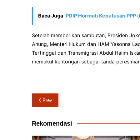
Baca Juga
PDIP Hormati Keputusan PPP d
Setelah memberikan sambutan, Presiden Joko
Anung, Menteri Hukum dan HAM Yasonna Lao
Tertinggal dan Transmigrasi Abdul Halim Iska
memukul kentongan sebagai tanda peresmia
Navigasi
Prev
pos
Rekomendasi