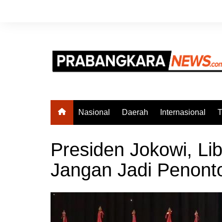
Skip
to
content
Nasional
Daerah
Internasional
T
Presiden Jokowi, L
Jangan Jadi Penont