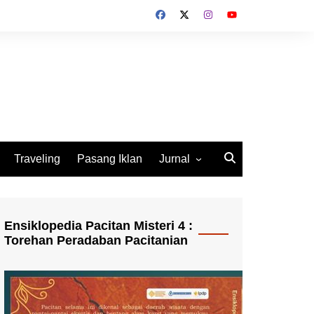
Traveling
Pasang Iklan
Jurnal
Jurnal Socio Cultura
Indonesia
Ensiklopedia Pacitan Misteri 4 :
Torehan Peradaban Pacitanian