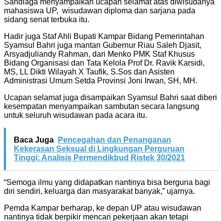
Sandiaga menyampaikan ucapan selamat atas diwisudanya
mahasiswa UP, wisudawan diploma dan sarjana pada
sidang senat terbuka itu.
Hadir juga Staf Ahli Bupati Kampar Bidang Pemerintahan
Syamsul Bahri juga mantan Gubernur Riau Saleh Djasit,
Arsyadjuliandy Rahman, dari Menko PMK Staf Khusus
Bidang Organisasi dan Tata Kelola Prof Dr. Ravik Karsidi,
MS, LL Dikti Wilayah X Taufik, S.Sos dan Asisten
Administrasi Umum Setda Provinsi Joni Irwan, SH, MH.
Ucapan selamat juga disampaikan Syamsul Bahri saat diberi
kesempatan menyampaikan sambutan secara langsung
untuk seluruh wisudawan pada acara itu.
Baca Juga
Pencegahan dan Penanganan
Kekerasan Seksual di Lingkungan Perguruan
Tinggi: Analisis Permendikbud Ristek 30/2021
“Semoga ilmu yang didapatkan nantinya bisa berguna bagi
diri sendiri, keluarga dan masyarakat banyak,” ujarnya.
Pemda Kampar berharap, ke depan UP atau wisudawan
nantinya tidak berpikir mencari pekerjaan akan tetapi