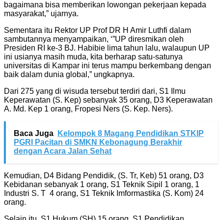
bagaimana bisa memberikan lowongan pekerjaan kepada
masyarakat,” ujarnya.
Sementara itu Rektor UP Prof DR H Amir Luthfi dalam
sambutannya menyampaikan, ‘”UP diresmikan oleh
Presiden RI ke-3 BJ. Habibie lima tahun lalu, walaupun UP
ini usianya masih muda, kita berharap satu-satunya
universitas di Kampar ini terus mampu berkembang dengan
baik dalam dunia global,” ungkapnya.
Dari 275 yang di wisuda tersebut terdiri dari, S1 Ilmu
Keperawatan (S. Kep) sebanyak 35 orang, D3 Keperawatan
A. Md. Kep 1 orang, Fropesi Ners (S. Kep. Ners).
Baca Juga
Kelompok 8 Magang Pendidikan STKIP
PGRI Pacitan di SMKN Kebonagung Berakhir
dengan Acara Jalan Sehat
Kemudian, D4 Bidang Pendidik, (S. Tr, Keb) 51 orang, D3
Kebidanan sebanyak 1 orang, S1 Teknik Sipil 1 orang, 1
Industri S. T 4 orang, S1 Teknik Imformastika (S. Kom) 24
orang.
Selain itu, S1 Hukum (SH) 15 orang, S1 Pendidikan