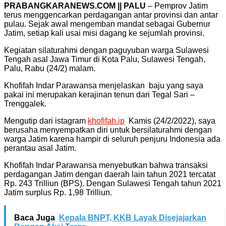
PRABANGKARANEWS.COM || PALU
– Pemprov Jatim
terus menggencarkan perdagangan antar provinsi dan antar
pulau. Sejak awal mengemban mandat sebagai Gubernur
Jatim, setiap kali usai misi dagang ke sejumlah provinsi.
Kegiatan silaturahmi dengan paguyuban warga Sulawesi
Tengah asal Jawa Timur di Kota Palu, Sulawesi Tengah,
Palu, Rabu (24/2) malam.
Khofifah Indar Parawansa menjelaskan baju yang saya
pakai ini merupakan kerajinan tenun dari Tegal Sari –
Trenggalek.
Mengutip dari istagram
khofifah.ip
Kamis (24/2/2022), saya
berusaha menyempatkan diri untuk bersilaturahmi dengan
warga Jatim karena hampir di seluruh penjuru Indonesia ada
perantau asal Jatim.
Khofifah Indar Parawansa menyebutkan bahwa transaksi
perdagangan Jatim dengan daerah lain tahun 2021 tercatat
Rp. 243 Trilliun (BPS). Dengan Sulawesi Tengah tahun 2021
Jatim surplus Rp. 1,98 Trilliun.
Baca Juga
Kepala BNPT, KKB Layak Disejajarkan