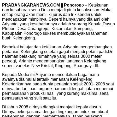
PRABANGKARANEWS.COM || Ponorog
o – Ketekunan
dan kesabaran serta Do’a menjadi pintu kesuksesan .Maka
setiap orang akan memiliki jurus dan trik sendiri untuk
mendapatkan mimpinya. Seperti halnya yang dialami oleh
Ariyanto, yang kesehariannya adalah seorang Kepala Dusun
Plebon Désa Carangrejo, Kecamatan Sampung,
Kabupatèn Ponorogo sukses membudidayakan tanaman
buah Kelèngkèng.
Berbekal belajar dan ketekunan, Ariyanto mengembangkan
pertanian Kelengkeng setelah gagal menjadi petani padi.Di
halaman belakang rumahnya yang seluas 3800 meter
persegi, Arianto mengembangkan tanaman Kelengkeng
seperti varietas New Kristal, Kinglong, Puangray, dll.
Kepada Media ini Ariyanto menceritakan bagaimana
awalnya dia mulai tertarik menanam Kelèngkèng.
Ketertarikannya pada dunia pertanian sejak 2001- 2008 saat
dirinya bertani padi organik namun di tengah jalan menemui
permasalahan produksi hasil yang kurang maksimal serta
pemasaran yang sulit saat itu.
Di tahun 2008 dirinya diangkat menjadi kepala dusun.
Dirinya bekerja sama dengan lingkungan untuk membuat
perkebunan dengan memanfaatkan lahan belakang