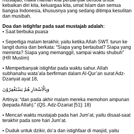
kebaikan diri kita, keluargaa kita, umat Islam dan semua
bangsa Indonesia, khususnya yang sedang ditimpa kesulitan
dan musibah.
Doa dan istighfar pada saat mustajab adalah:
• Saat berbuka puasa
• Sepertiga malam terakhir, yaitu ketika Allah SWT. turun ke
langit dunia dan berkata: “Siapa yang bertaubat? Siapa yang
meminta? Siapa yang memanggil, sampai waktu shubuh”
(HR Muslim)
• Memperbanyak istighfar pada waktu sahur. Allah
subhanahu wata’ala berfirman dalam Al-Qur’an surat Adz-
Dzariyat ayat 18,
وَبِالْاَسْحَارِ هُمْ يَسْتَغْفِرُوْنَ
Artinya: “dan pada akhir malam mereka memohon ampunan
(kepada Allah).” (QS. Adz-Dzariat [51]: 18)
• Mencari waktu mustajab pada hari Jum’at, yaitu disaat-saat
terakhir pada sore hari Jum’at.
• Duduk untuk dzikir, do’a dan istighfaar di masjid, yaitu