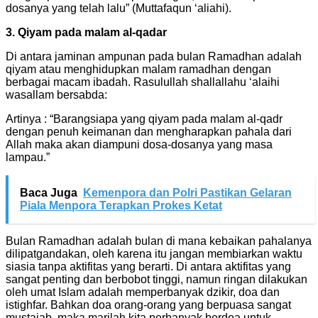
dosanya yang telah lalu” (Muttafaqun ‘aliahi).
3. Qiyam pada malam al-qadar
Di antara jaminan ampunan pada bulan Ramadhan adalah
qiyam atau menghidupkan malam ramadhan dengan
berbagai macam ibadah. Rasulullah shallallahu ‘alaihi
wasallam bersabda:
Artinya : “Barangsiapa yang qiyam pada malam al-qadr
dengan penuh keimanan dan mengharapkan pahala dari
Allah maka akan diampuni dosa-dosanya yang masa
lampau.”
Baca Juga
Kemenpora dan Polri Pastikan Gelaran
Piala Menpora Terapkan Prokes Ketat
Bulan Ramadhan adalah bulan di mana kebaikan pahalanya
dilipatgandakan, oleh karena itu jangan membiarkan waktu
siasia tanpa aktifitas yang berarti. Di antara aktifitas yang
sangat penting dan berbobot tinggi, namun ringan dilakukan
oleh umat Islam adalah memperbanyak dzikir, doa dan
istighfar. Bahkan doa orang-orang yang berpuasa sangat
mustajab, maka marilah kita perbanyak berdoa untuk