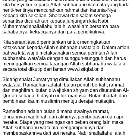
kita bersyukur kepada Allah subhanahu wata’ala yang tiada
henti-hentinya mencurahkan rahmat dan karunia-Nya
kepada kita sekalian. Shalawat dan salam semoga
senantisa dicurahkan kepada junjungan kita Nabi
Muhammad shallallahu ‘alaihi wasallam bersama para
sahabatnya, keluarganya dan para pengikutnya.
Kita senantiasa diperintahkan untuk meningkatkan
ketakwaan kepada Allah subhanahu wata’ala. Dalam artian
bahwa kita wajib melaksanakan semua perintah Allah
subhanahu wata’ala dengan sungguh-sungguh dan harus
meninggalkan semua larangan Allah subhanahu wata’ala
secara total dikutip dari laman www.istiqlal.or.id.
Sidang shalat Jumat yang dimuliakan Allah subhanahu
wata’ala, Ramadhan adalah bulan penuh berkah, rahmat
dan maghfirah, bulan diwajibkan shiyam dan diturunkan Al-
Qur’an sebagai hidayah untuk manusia. Bulan ibadah dan
pembinaan kaum muslimin menuju derajat muttaqiin.
Ramadhan adalah bulan dimana awalnya rahmat,
tengahnya maghfirah dan akhirnya pembebasan dari api
neraka. Siapa yang meringankan beban orang lain maka
Allah subhanahu wata’ala mengampuninya dan
membebaskannya dari api neraka. Nabi shallallahu ‘alaihi