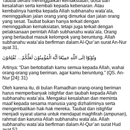
Taubat berarti meninggalkan kemaksiatan, dosa dan
kesalahan serta kembali kepada kebenaran. Atau
kembalinya hamba kepada Allah subhanahu wata’ala,
meninggalkan jalan orang yang dimurkai dan jalan orang
yang sesat. Taubat bukan hanya terkait dengan
meninggalkan kemaksiatan, tetapi juga terkait dengan
pelaksanaan perintah Allah subhanahu wata’ala. Orang
yang bertaubat masuk kelompok yang beruntung. Allah
subhanahu wata’ala berfirman dalam Al-Qur’an surat An-Nur
ayat 31,
وَتُوْبُوْٓا اِلَى اللّٰهِ جَمِيْعًا اَيُّهَ الْمُؤْمِنُوْنَ لَعَلَّكُمْ… تُفْلِحُوْنَ
Artinya: “Dan bertobatlah kamu semua kepada Allah, wahai
orang-orang yang beriman, agar kamu beruntung.” (QS. An-
Nur [24]: 31)
Oleh karena itu, di bulan Ramadhan orang-orang beriman
harus memperbanyak istighfar dan taubah kepada Allah
subhanahu wata’ala. Mengakui kesalahan dan meminta
maaf kepada sesama manusia yang dizhaliminya serta
mengembalikan hak-hak mereka. Taubat dan istighfar
menjadi syarat utama untuk mendapat maghfirah (ampunan),
rahmat dan karunia Allah subhanahu wata’ala. Allah
subhanahu wata’ala berfirman dalam Al-Qur’an surat Hud
ayat 52,