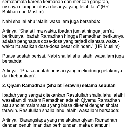
sematamata karena keimanan dan mencari ganjaran,
niscaya diampuni dosa-dosanya yang telah lalu” (HR
Bukhari dan Muslim)
Nabi shallallahu ‘alaihi wasallam juga bersabda:
Artinya: “Shalat lima waktu, ibadah jum’at hingga jum’at
berikutnya, ibadah Ramadhan hingga Ramadhan berikutnya
adalah penghapus dosa-dosa yang terjadi diantara waktu-
waktu itu asalkan dosa-dosa besar dihindari.” (HR Muslim)
Puasa adalah perisai. Nabi shallallahu ‘alaihi wasallam juga
bersabda:
Artinya : “Puasa adalah perisai (yang melindungi pelakunya
dari keburukan)”.
2. Qiyam Ramadhan (Shalat Terawih) selama sebulan
Ibadah yang sangat ditekankan Rasulullah shallallahu ‘alaihi
wasallam di malam Ramadhan adalah Qiyamu Ramadhan
atau sholat malam atau yang biasa dikenal dengan sholat
tarawih. Rasulullah shallallahu ‘alaihi wasallam bersabda:
Artinya: “Barangsiapa yang melakukan qiyam Ramadhan
dengan penuh iman dan perhitungan, maka diampuni