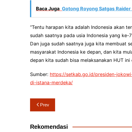
Baca Juga
Gotong Royong Satgas Raider
“Tentu harapan kita adalah Indonesia akan t
sudah saatnya pada usia Indonesia yang ke-78,
Dan juga sudah saatnya juga kita membuat s
masyarakat Indonesia ke depan, dan kita mulai 
depan kita sudah bisa melaksanakan HUT ini di
Sumber:
https://setkab.go.id/presiden-jokow
di-istana-merdeka/
Navigasi
Prev
pos
Rekomendasi