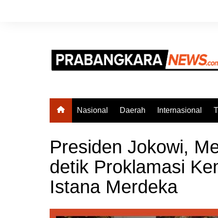
Skip
to
content
Nasional
Daerah
Internasional
T
Presiden Jokowi, M
detik Proklamasi Ke
Istana Merdeka