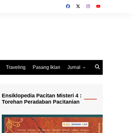
Traveling
Pasang Iklan
Jurnal
Jurnal Socio Cultura
Indonesia
Ensiklopedia Pacitan Misteri 4 :
Torehan Peradaban Pacitanian