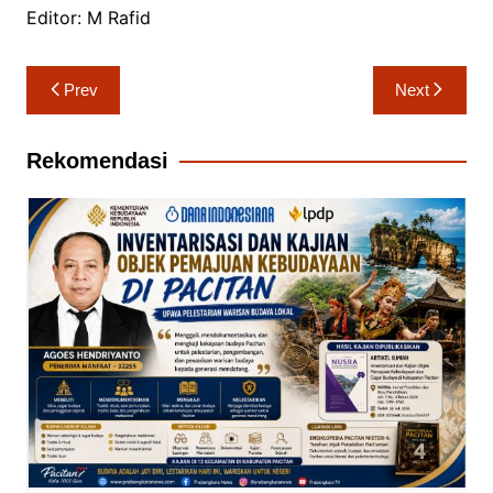
Editor: M Rafid
Navigasi
Prev
Next
pos
Rekomendasi