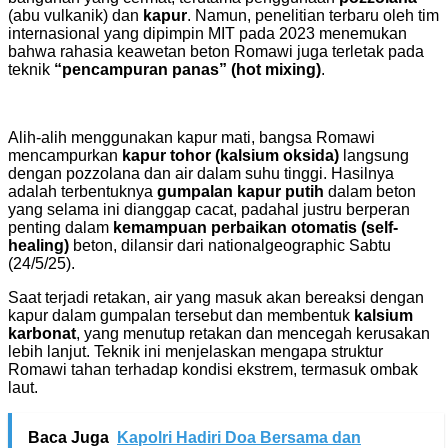
(abu vulkanik) dan
kapur
. Namun, penelitian terbaru oleh tim
internasional yang dipimpin MIT pada 2023 menemukan
bahwa rahasia keawetan beton Romawi juga terletak pada
teknik
“pencampuran panas” (hot mixing)
.
Alih-alih menggunakan kapur mati, bangsa Romawi
mencampurkan
kapur tohor (kalsium oksida)
langsung
dengan pozzolana dan air dalam suhu tinggi. Hasilnya
adalah terbentuknya
gumpalan kapur putih
dalam beton
yang selama ini dianggap cacat, padahal justru berperan
penting dalam
kemampuan perbaikan otomatis (self-
healing)
beton, dilansir dari nationalgeographic Sabtu
(24/5/25).
Saat terjadi retakan, air yang masuk akan bereaksi dengan
kapur dalam gumpalan tersebut dan membentuk
kalsium
karbonat
, yang menutup retakan dan mencegah kerusakan
lebih lanjut. Teknik ini menjelaskan mengapa struktur
Romawi tahan terhadap kondisi ekstrem, termasuk ombak
laut.
Baca Juga
Kapolri Hadiri Doa Bersama dan