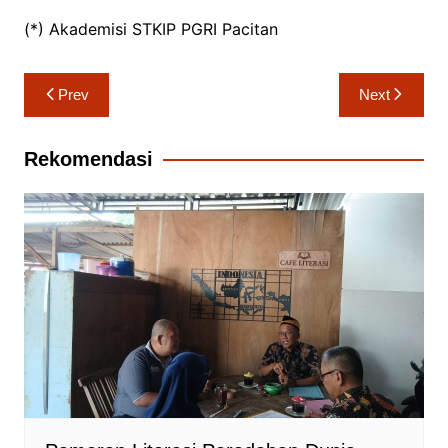
(*) Akademisi STKIP PGRI Pacitan
Navigasi
Prev
Next
pos
Rekomendasi