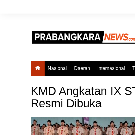
Skip
to
content
Nasional
Daerah
Internasional
T
KMD Angkatan IX S
Resmi Dibuka