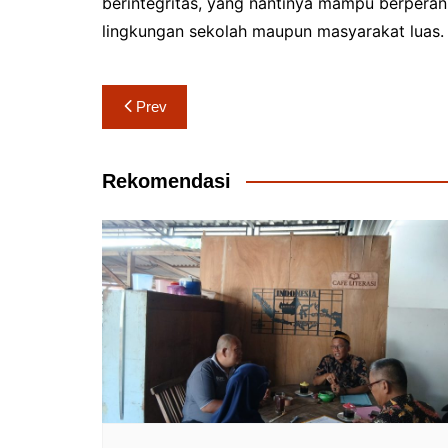
berintegritas, yang nantinya mampu berperan
lingkungan sekolah maupun masyarakat luas.
Navigasi
Prev
pos
Rekomendasi