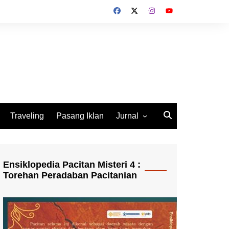
Traveling
Pasang Iklan
Jurnal
Jurnal Socio Cultura
Indonesia
Ensiklopedia Pacitan Misteri 4 :
Torehan Peradaban Pacitanian