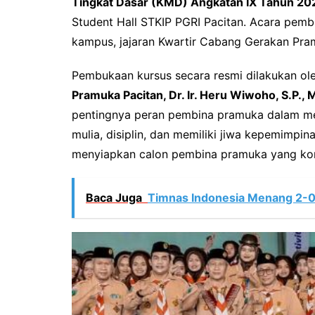
Tingkat Dasar (KMD) Angkatan IX Tahun 20
Student Hall STKIP PGRI Pacitan. Acara pem
kampus, jajaran Kwartir Cabang Gerakan Pram
Pembukaan kursus secara resmi dilakukan ol
Pramuka Pacitan, Dr. Ir. Heru Wiwoho, S.P., M
pentingnya peran pembina pramuka dalam me
mulia, disiplin, dan memiliki jiwa kepemimpi
menyiapkan calon pembina pramuka yang ko
Baca Juga
Timnas Indonesia Menang 2-0