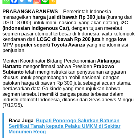
PRABANGKARANEWS
– Pemerintah Indonesia
menargetkan
harga jual di bawah Rp 300 juta
(kurang dari
USD 18.000) untuk mobil nasional yang akan datang,
i2C
(Indonesian Indigenous Car)
, dengan tujuan merebut
segmen pasar otomotif terbesar di Indonesia, yaitu kelompok
kendaraan dari
LCGC di bawah Rp 200 juta
hingga
low
MPV populer seperti Toyota Avanza
yang mendominasi
penjualan.
Menteri Koordinator Bidang Perekonomian
Airlangga
Hartarto
mengonfirmasi bahwa Presiden
Prabowo
Subianto
telah menginstruksikan penyusunan anggaran
khusus untuk pengembangan mobil nasional, dengan
patokan harga di bawah Rp 300 juta sebagai acuan utama,
berdasarkan data Gaikindo yang menunjukkan bahwa
segmen tersebut memiliki pangsa pasar terbesar dalam
industri otomotif Indonesia, dilansir dari Seasianews Minggu
(7/12/25).
Baca Juga
Bupati Ponorogo Salurkan Ratusan
Sertifikat Tanah kepada Pelaku UMKM di Sekitar
Monumen Reog