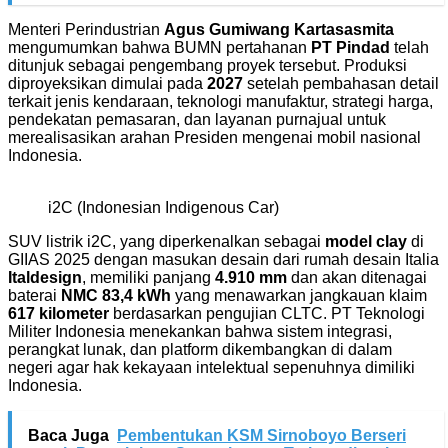
Menteri Perindustrian
Agus Gumiwang Kartasasmita
mengumumkan bahwa BUMN pertahanan
PT Pindad
telah
ditunjuk sebagai pengembang proyek tersebut. Produksi
diproyeksikan dimulai pada
2027
setelah pembahasan detail
terkait jenis kendaraan, teknologi manufaktur, strategi harga,
pendekatan pemasaran, dan layanan purnajual untuk
merealisasikan arahan Presiden mengenai mobil nasional
Indonesia.
i2C (Indonesian Indigenous Car)
SUV listrik i2C, yang diperkenalkan sebagai
model clay
di
GIIAS 2025 dengan masukan desain dari rumah desain Italia
Italdesign
, memiliki panjang
4.910 mm
dan akan ditenagai
baterai
NMC 83,4 kWh
yang menawarkan jangkauan klaim
617 kilometer
berdasarkan pengujian CLTC. PT Teknologi
Militer Indonesia menekankan bahwa sistem integrasi,
perangkat lunak, dan platform dikembangkan di dalam
negeri agar hak kekayaan intelektual sepenuhnya dimiliki
Indonesia.
Baca Juga
Pembentukan KSM Sirnoboyo Berseri