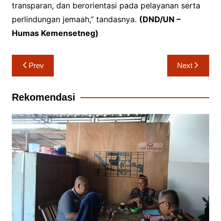
transparan, dan berorientasi pada pelayanan serta
perlindungan jemaah,” tandasnya.
(DND/UN –
Humas Kemensetneg)
Navigasi
Prev
Next
pos
Rekomendasi