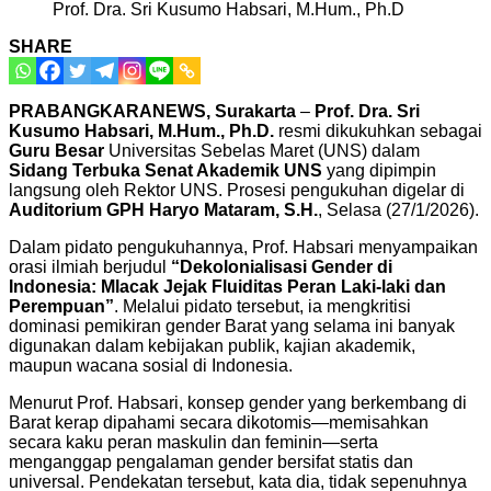
Prof. Dra. Sri Kusumo Habsari, M.Hum., Ph.D
SHARE
PRABANGKARANEWS,
Surakarta
–
Prof. Dra. Sri
Kusumo Habsari, M.Hum., Ph.D.
resmi dikukuhkan sebagai
Guru Besar
Universitas Sebelas Maret (UNS) dalam
Sidang Terbuka Senat Akademik UNS
yang dipimpin
langsung oleh Rektor UNS. Prosesi pengukuhan digelar di
Auditorium GPH Haryo Mataram, S.H.
, Selasa (27/1/2026).
Dalam pidato pengukuhannya, Prof. Habsari menyampaikan
orasi ilmiah berjudul
“Dekolonialisasi Gender di
Indonesia: Mlacak Jejak Fluiditas Peran Laki-laki dan
Perempuan”
. Melalui pidato tersebut, ia mengkritisi
dominasi pemikiran gender Barat yang selama ini banyak
digunakan dalam kebijakan publik, kajian akademik,
maupun wacana sosial di Indonesia.
Menurut Prof. Habsari, konsep gender yang berkembang di
Barat kerap dipahami secara dikotomis—memisahkan
secara kaku peran maskulin dan feminin—serta
menganggap pengalaman gender bersifat statis dan
universal. Pendekatan tersebut, kata dia, tidak sepenuhnya