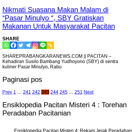
Nikmati Suasana Makan Malam di
“Pasar Minulyo “, SBY Gratiskan
Makanan Untuk Masyarakat Pacitan
SHARE
SHAREPRABANGKARANEWS.COM || PACITAN –
Kehadiran Susilo Bambang Yudhoyono (SBY) di sentra
kuliner Pasar Minulyo, Rabu
Paginasi pos
Prev
1
…
241
242
243
244
245
…
251
Next
Ensiklopedia Pacitan Misteri 4 : Torehan
Peradaban Pacitanian
Ensiklopedia Pacitan Misteri 4: Rekam Jejak Peradaban 