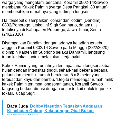
warga yang mengalami bencana, Koramil 0802-14/Sawoo
membantu Kakek Paimin (warga Desa Pangkal, 80 tahun)
membersihkan rumahnya yang tertimpa longsor.
Hal tersebut disampaikan Komandan Kodim (Dandim)
0802/Ponorogo, Letkol Inf Sigit Sugiharto, dalam rilis
tertulisnya di Kabupaten Ponorogo, Jawa Timur, Senin
(24/2/2020)
Disampaikan Dandim, dengan adanya kejadian tersebut,
anggota Koramil 0802/14 Sawoo pada Minggu (23/2/2020)
dipimpin Kapten Inf Supriono selaku Danramil, langsung
turun ke lokasi untuk melakukan kerja bakti.
Kakek Paimin yang rumahnya tertimpa tanah longsor akibat
hujan dengan intensitas tinggi, sehari-hari bekerja sebagai
petani dan memiliki rumah berukuran 5 x 8 meter yang
terbuat dari kayu dan bambu. “Begitu mendengar rumah milik
kakek Paimin tertimpa longsoran tanah, Koramil Sawoo
langsung berkoordinasi dengan unsur terkait untuk terjun ke
lokasi,” ucap Sigit.
Baca Juga
Bobby Nasution Tegaskan Anggaran
Kesehatan Cukup, Kekosongan Obat Bukan