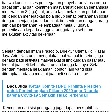
bahwa kunci sukses pencegahan penyebaran virus corona
dapat dimulai dari komitmen masyarakat dengan senantiasa
menerapkan 3 (tiga) hal, antara lain melakukan pertahanan
diri dengan menerapkan pola hidup sehat, pertahanan sosial
dengan menjaga jarak dan tidak bersentuhan dengan orang
lain dan pertahanan kelembagaan melalui upaya
pemeriksaan kepada anggota-anggotanya sebelum
melakukan aktivitas pekerjaan.
Sejalan dengan Imam Prasodjo, Direktur Utama Pd. Pasar
Jaya Arief Nasrudin mengatakan bahwa hal tersebut juga
berlaku bagi aktivitas masyarakat di lingkungan pasar atau
tempat jual beli kebutuhan rumah tangga lainnya. Selain
dengan menjaga jarak aman, contoh lain yang bisa
diterapkan adalah melalui jual-beli secara online.
Baca Juga
Ketua Komite I DPD RI Minta Presiden
untuk Pertimbangkan Pilkada 2020 agar Ditunda
karena Covid-19 Semakin Tidak Terkendali
Kemudian dari sisi pedagang juga dapat berkontribusi