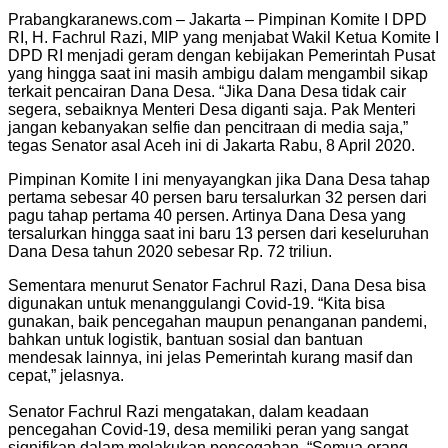
Prabangkaranews.com – Jakarta – Pimpinan Komite I DPD
RI, H. Fachrul Razi, MIP yang menjabat Wakil Ketua Komite I
DPD RI menjadi geram dengan kebijakan Pemerintah Pusat
yang hingga saat ini masih ambigu dalam mengambil sikap
terkait pencairan Dana Desa. “Jika Dana Desa tidak cair
segera, sebaiknya Menteri Desa diganti saja. Pak Menteri
jangan kebanyakan selfie dan pencitraan di media saja,”
tegas Senator asal Aceh ini di Jakarta Rabu, 8 April 2020.
Pimpinan Komite I ini menyayangkan jika Dana Desa tahap
pertama sebesar 40 persen baru tersalurkan 32 persen dari
pagu tahap pertama 40 persen. Artinya Dana Desa yang
tersalurkan hingga saat ini baru 13 persen dari keseluruhan
Dana Desa tahun 2020 sebesar Rp. 72 triliun.
Sementara menurut Senator Fachrul Razi, Dana Desa bisa
digunakan untuk menanggulangi Covid-19. “Kita bisa
gunakan, baik pencegahan maupun penanganan pandemi,
bahkan untuk logistik, bantuan sosial dan bantuan
mendesak lainnya, ini jelas Pemerintah kurang masif dan
cepat,” jelasnya.
Senator Fachrul Razi mengatakan, dalam keadaan
pencegahan Covid-19, desa memiliki peran yang sangat
signifikan dalam melakukan pencegahan. “Semua orang