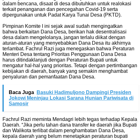
dalam bencana, disaat di desa dibutuhkan untuk realokasi
terkait penanganan dan pencegahan Covid-19 serta
dipergunakan untuk Padat Karya Tunai Desa (PKTD).
Pimpinan Komite I ini sejak awal sudah mengingatkan
bahwa berkaitan Dana Desa, berikan hak desentralisasi
desa dalam mengelolanya, jangan terlalu diikat dengan
aturan-aturan yang menyebabkan Dana Desa itu akhirnya
terlambat. Fachrul Razi juga menegaskan bahwa Peraturan
Menteri Desa tentang Prioritas Penggunaan Dana Desa
harus ditindaklanjuti dengan Peraturan Bupati untuk
mengatur hal-hal yang prioritas. Tetapi dengan pertimbangan
kebijakan di daerah, banyak yang semakin menghambat
penyaluran dan pemanfaatan Dana Desa.
Baca Juga
Basuki Hadimuljono Dampingi Presiden
Jokowi Meninjau Lokasi Sarana Hunian Pariwisata di
Samosir
Fachrul Razi meminta Mendagri lebih tegas terhadap Kepala
Daerah. “Jika perlu tahan dana transfer ke daerah jika Bupati
dan Walikota terlibat dalam penghambatan Dana Desa,
kepala daerah yang belum menetapkan peraturan bupati