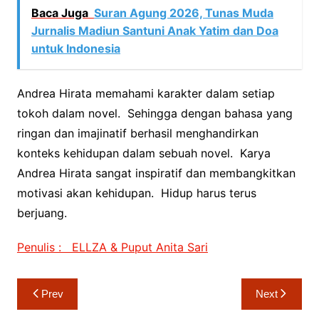
Baca Juga
Suran Agung 2026, Tunas Muda
Jurnalis Madiun Santuni Anak Yatim dan Doa
untuk Indonesia
Andrea Hirata memahami karakter dalam setiap
tokoh dalam novel. Sehingga dengan bahasa yang
ringan dan imajinatif berhasil menghandirkan
konteks kehidupan dalam sebuah novel. Karya
Andrea Hirata sangat inspiratif dan membangkitkan
motivasi akan kehidupan. Hidup harus terus
berjuang.
Penulis : ELLZA & Puput Anita Sari
Navigasi
Prev
Next
pos