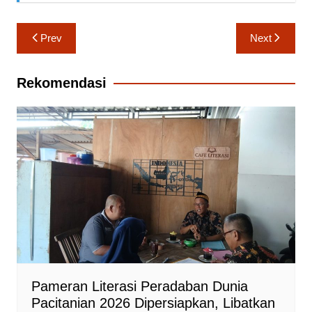
Navigasi
Prev
Next
pos
Rekomendasi
Pameran Literasi Peradaban Dunia
Pacitanian 2026 Dipersiapkan, Libatkan