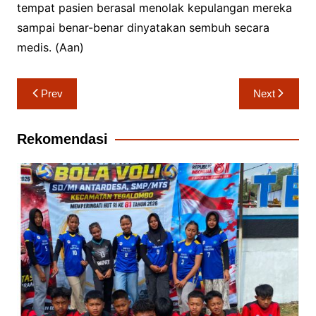
tempat pasien berasal menolak kepulangan mereka
sampai benar-benar dinyatakan sembuh secara
medis. (Aan)
Navigasi
Prev
Next
pos
Rekomendasi