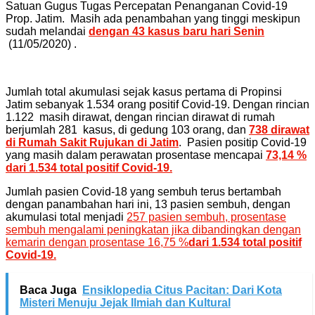
Satuan Gugus Tugas Percepatan Penanganan Covid-19
Prop. Jatim. Masih ada penambahan yang tinggi meskipun
sudah melandai
dengan 43 kasus baru hari Senin
(11/05/2020) .
Jumlah total akumulasi sejak kasus pertama di Propinsi
Jatim sebanyak 1.534 orang positif Covid-19. Dengan rincian
1.122 masih dirawat, dengan rincian dirawat di rumah
berjumlah 281 kasus, di gedung 103 orang, dan
738 dirawat
di Rumah Sakit Rujukan di Jatim
. Pasien positip Covid-19
yang masih dalam perawatan prosentase mencapai
73,14 %
dari 1.534 total positif Covid-19.
Jumlah pasien Covid-18 yang sembuh terus bertambah
dengan panambahan hari ini, 13 pasien sembuh, dengan
akumulasi total menjadi
257 pasien sembuh, prosentase
sembuh mengalami peningkatan jika dibandingkan dengan
kemarin dengan prosentase 16,75 %
dari 1.534 total positif
Covid-19.
Baca Juga
Ensiklopedia Citus Pacitan: Dari Kota
Misteri Menuju Jejak Ilmiah dan Kultural