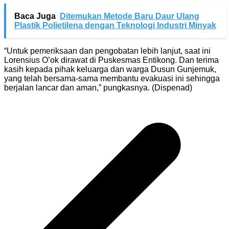
Baca Juga
Ditemukan Metode Baru Daur Ulang
Plastik Polietilena dengan Teknologi Industri Minyak
“Untuk pemeriksaan dan pengobatan lebih lanjut, saat ini
Lorensius O’ok dirawat di Puskesmas Entikong. Dan terima
kasih kepada pihak keluarga dan warga Dusun Gunjemuk,
yang telah bersama-sama membantu evakuasi ini sehingga
berjalan lancar dan aman,” pungkasnya. (Dispenad)
Navigasi
pos