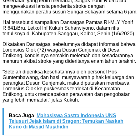
kesehatan yang lebih memadai, Satgas Yonif R 641/Bru
mengevakuasi lansia penderita stroke dengan
menggunakan perahu susuri Sungai Sekayam selama 6 jam.
Hal tersebut disampaikan Dansatgas Pamtas RI-MLY Yonif
R 641/Bru, Letkol Inf Kukuh Suharwiyono, dalam rilis
tertulisnya di Kabupaten Sanggau, Kalbar, Senin (1/6/2020).
Dikatakan Dansatgas, sebelumnya didapat informasi bahwa
Lorensius O’ok (72) warga Dusun Gunjemak di Desa
Entikong, kondisinya semakin melemah dan kesadarannya
menurun akibat stroke yang dideritanya enam tahun terakhir.
“Setelah diperiksa kesehatannya oleh personel Pos
Guntembawang, dan hasil musyawarah pihak keluarga dan
perangkat Dusun Gunjemak, maka diputuskan membawa
Lorensius O’ok ke puskesmas terdekat di Kecamatan
Entikong, untuk mendapatkan perawatan dan pengobatan
yang lebih memadai,” jelas Kukuh.
Baca Juga
Mahasiswa Sastra Indonesia UNS
Telusuri Jejak Islam di Sragen: Temukan Naskah
Kuno di Masjid Mujahidin