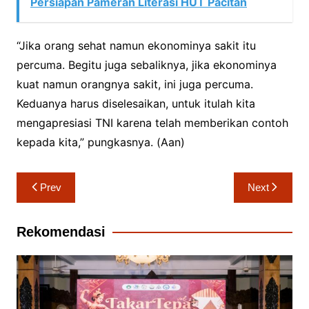
Persiapan Pameran Literasi HUT Pacitan
“Jika orang sehat namun ekonominya sakit itu
percuma. Begitu juga sebaliknya, jika ekonominya
kuat namun orangnya sakit, ini juga percuma.
Keduanya harus diselesaikan, untuk itulah kita
mengapresiasi TNI karena telah memberikan contoh
kepada kita,” pungkasnya. (Aan)
Navigasi
Prev
Next
pos
Rekomendasi